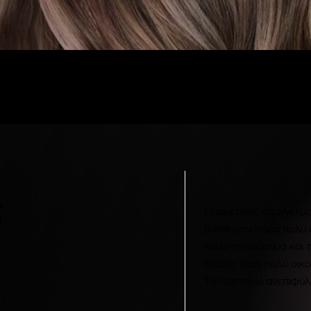
ΔΕΙΤΕ ΟΛΗ ΤΗ ΣΥΛΛΟΓΗ
ς
Εξαιρετικές επαγγελμα
βοήθησαν πάρα πολύ 
κάνω το κούρεμα και 
Επίσης ήταν πολύ οικο
Το προτείνω ανεπιφύλ