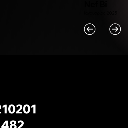
Nef Bi
Ιανουάριος 2025
ΚΛΕΙΣΙΜΟ
ΡΑΝΤΕΒΟΥ
210201
1482