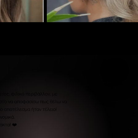
τίες, φιλικό περιβάλλον, με
στο να αποφασίσω πως θέλω να
το αποτέλεσμα ήταν τέλειο!
νομικά.
ακτα! ❤️