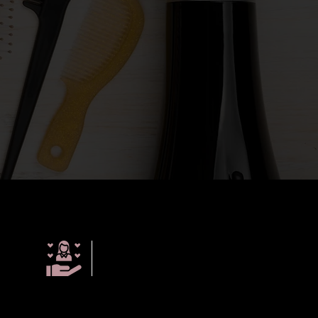
Εξατομικευ
μένη
Περιποίηση