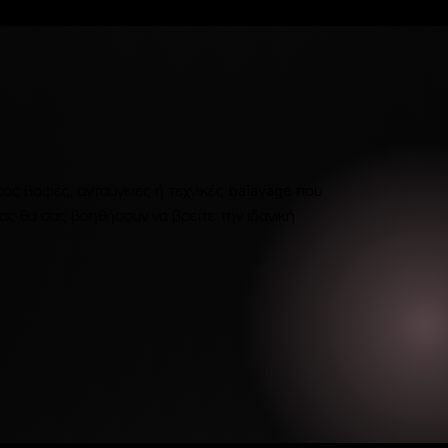
ας βαφές, ανταύγειες ή τεχνικές balayage που
ας θα σας βοηθήσουν να βρείτε την ιδανική