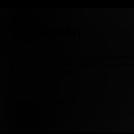
Περιγραφή
Ανανεώστε το χρώμα των μαλλιών σας με υψηλής ποιότητ
αναδεικνύουν τη φυσική σας ομορφιά. Οι color experts μ
απόχρωση που σας ταιριάζει.
ΚΑΛΕΣΤΕ ΓΙΑ ΡΑΝΤΕΒΟΥ