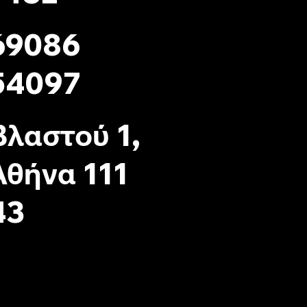
69086
54097
Βλαστού 1,
Αθήνα 111
43
ecialist · All rights reserved Powered by
G.L.Marketing